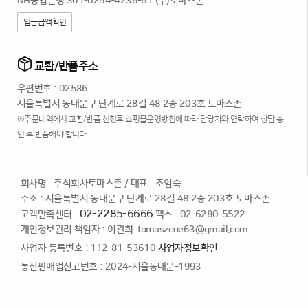
NH농협은행 301-0254-4236-61 (주)토마스존
입금금액확인
교환/반품주소
우편번호 : 02586
서울특별시 동대문구 난계로 28길 48 2층 203호 토마스존
※주문내역에서 교환/반품 신청후 쇼핑몰운영방침에 따라 담당자와 연락하여 상담,승
인 후 반품해야 합니다
회사명 : 주식회사토마스존
/
대표 : 조임숙
주소 : 서울특별시 동대문구 난계로 28길 48 2층 203호 토마스존
02-2285-6666
고객만족센터 :
팩스 : 02-6280-5522
개인정보관리 책임자 : 이관희
tomaszone63@gmail.com
사업자 등록번호 : 112-81-53610
사업자정보확인
통신판매업신고번호 : 2024-서울동대문-1993