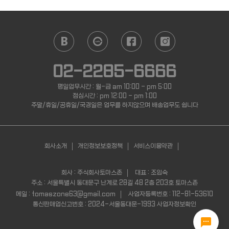
02-2285-6666
평일업무시간 : 월-금 am 10:00 - pm 5:00
점심시간 : pm 12:00 - pm 1:00
주말/휴일/공휴일/국경일은 업무를 하지않으며 배송업무도 쉽니다
회사소개
개인정보보호정책
서비스이용약관
이메일무단수집거부
회사 : 주식회사토마스존
대표 : 조임숙
주소 : 서울특별시 동대문구 난계로 28길 48 2층 203호 토마스존
메일 : tomaszone63@gmail.com
사업자등록번호 : 112-81-53610
통신판매업신고번호 : 2024-서울동대문-1993
사업자정보확인