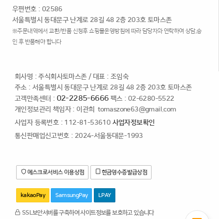
우편번호 : 02586
서울특별시 동대문구 난계로 28길 48 2층 203호 토마스존
※주문내역에서 교환/반품 신청후 쇼핑몰운영방침에 따라 담당자와 연락하여 상담,승
인 후 반품해야 합니다
회사명 : 주식회사토마스존
/
대표 : 조임숙
주소 : 서울특별시 동대문구 난계로 28길 48 2층 203호 토마스존
02-2285-6666
고객만족센터 :
팩스 : 02-6280-5522
개인정보관리 책임자 : 이관희
tomaszone63@gmail.com
사업자 등록번호 : 112-81-53610
사업자정보확인
통신판매업신고번호 : 2024-서울동대문-1993
에스크로서비스 이용상점
현금영수증발급상점
kakaoPay
SamsungPay
LPAY
SSL보안서버를 구축하여 사이트정보를 보호하고 있습니다