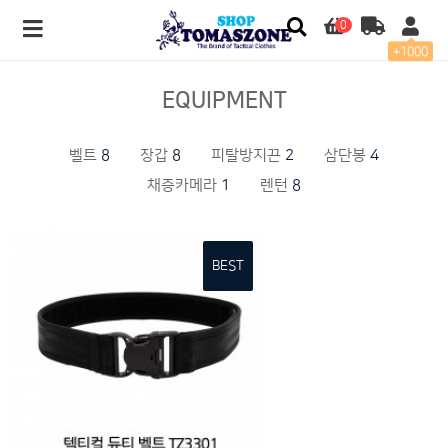
0
+1000
EQUIPMENT
벨트
8
장갑
8
피탈방지끈
2
삼단봉
4
채증카메라
1
렌턴
8
BEST