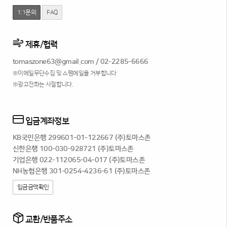
1:1문의
FAQ
제휴/협력
tomaszone63@gmail.com
/
02-2285-6666
※이메일무단수집 및 스팸메일을 거부합니다
※광고전화는 사절합니다.
입금계좌정보
KB국민은행 299601-01-122667 (주)토마스존
신한은행 100-030-928721 (주)토마스존
기업은행 022-112065-04-017 (주)토마스존
NH농협은행 301-0254-4236-61 (주)토마스존
입금금액확인
교환/반품주소