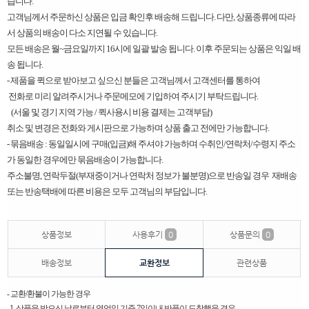
습니다.
고객님께서 주문하신 상품은 입금 확인후 배송해 드립니다. 다만, 상품종류에 따라
서 상품의 배송이 다소 지연될 수 있습니다.
모든 배송은 월~금요일까지 16시에 일괄 발송 됩니다. 이후 주문되는 상품은 익일 배
송 됩니다.
​-
제품을 퀵으로 받아보고 싶으신 분들은 고객님께서 고객센터를 통하여
전화로 미리 알려주시거나 주문메모에 기입하여 주시기 부탁드립니다.
(서울 및 경기 지역 가능 / 퀵사용시 비용 결제는 고객부담)
취소 및 변경은 전화와 게시판으로 가능하며 상품 출고 전에만 가능합니다.
- 묶음배송 : 동일일시에 구매(입금)해 주셔야 가능하며 수취인/연락처/수령지 주소
가 동일한 경우에만 묶음배송이 가능합니다.
주소불명, 연락두절(부재중이거나 연락처 정보가 불분명)으로 반송일 경우 재배송
또는 반송택배에 따른 비용은 모두 고객님의 부담입니다. ​
상품정보
사용후기
0
상품문의
0
배송정보
교환정보
관련상품
- 교환/환불이 가능한 경우
1. 상품을 받으신 날로부터 영업일 기준 7일이내 반품이 도착했을 경우