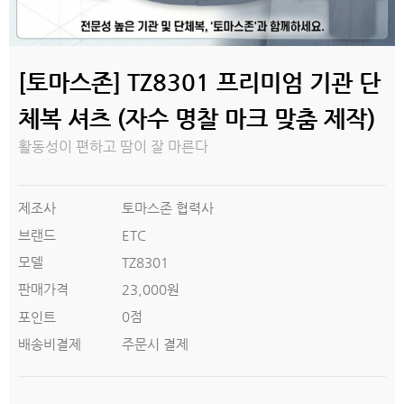
[토마스존] TZ8301 프리미엄 기관 단
체복 셔츠 (자수 명찰 마크 맞춤 제작)
활동성이 편하고 땀이 잘 마른다
제조사
토마스존 협력사
브랜드
ETC
모델
TZ8301
판매가격
23,000원
0점
포인트
배송비결제
주문시 결제