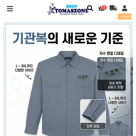
0
+1000
[토마스존] TZ8301 프리미엄 기관 단체복 셔츠 (자수 명찰 마크 맞춤 제작) > 경호원 전용관