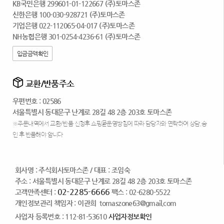
KB국민은행 299601-01-122667 (주)토마스존
신한은행 100-030-928721 (주)토마스존
기업은행 022-112065-04-017 (주)토마스존
NH농협은행 301-0254-4236-61 (주)토마스존
입금금액확인
교환/반품주소
우편번호 : 02586
서울특별시 동대문구 난계로 28길 48 2층 203호 토마스존
※주문내역에서 교환/반품 신청후 쇼핑몰운영방침에 따라 담당자와 연락하여 상담,승
인 후 반품해야 합니다
회사명 : 주식회사토마스존
/
대표 : 조임숙
주소 : 서울특별시 동대문구 난계로 28길 48 2층 203호 토마스존
02-2285-6666
고객만족센터 :
팩스 : 02-6280-5522
개인정보관리 책임자 : 이관희
tomaszone63@gmail.com
사업자 등록번호 : 112-81-53610
사업자정보확인