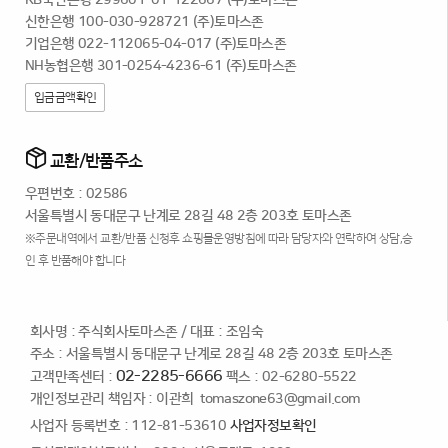
신한은행 100-030-928721 (주)토마스존
기업은행 022-112065-04-017 (주)토마스존
NH농협은행 301-0254-4236-61 (주)토마스존
입금금액확인
교환/반품주소
우편번호 : 02586
서울특별시 동대문구 난계로 28길 48 2층 203호 토마스존
※주문내역에서 교환/반품 신청후 쇼핑몰운영방침에 따라 담당자와 연락하여 상담,승
인 후 반품해야 합니다
회사명 : 주식회사토마스존
/
대표 : 조임숙
주소 : 서울특별시 동대문구 난계로 28길 48 2층 203호 토마스존
02-2285-6666
고객만족센터 :
팩스 : 02-6280-5522
개인정보관리 책임자 : 이관희
tomaszone63@gmail.com
사업자 등록번호 : 112-81-53610
사업자정보확인