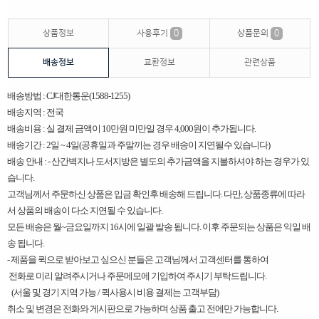
상품정보
사용후기
0
상품문의
0
배송정보
교환정보
관련상품
배송방법 : CJ대한통운(1588-1255)
배송지역 : 전국
배송비용 : 실 결제 금액이 10만원 미만일 경우 4,000원이 추가됩니다.
배송기간 : 2일 ~ 4일(공휴일과 주말끼는 경우 배송이 지연될수 있습니다)
배송 안내 : - 산간벽지나 도서지방은 별도의 추가금액을 지불하셔야 하는 경우가 있
습니다.
고객님께서 주문하신 상품은 입금 확인후 배송해 드립니다. 다만, 상품종류에 따라
서 상품의 배송이 다소 지연될 수 있습니다.
모든 배송은 월~금요일까지 16시에 일괄 발송 됩니다. 이후 주문되는 상품은 익일 배
송 됩니다.
​-
제품을 퀵으로 받아보고 싶으신 분들은 고객님께서 고객센터를 통하여
전화로 미리 알려주시거나 주문메모에 기입하여 주시기 부탁드립니다.
(서울 및 경기 지역 가능 / 퀵사용시 비용 결제는 고객부담)
취소 및 변경은 전화와 게시판으로 가능하며 상품 출고 전에만 가능합니다.