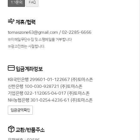
1:1문의
FAQ
제휴/협력
tomaszone63@gmail.com
/
02-2285-6666
※이메일무단수집 및 스팸메일을 거부합니다
※광고전화는 사절합니다.
입금계좌정보
KB국민은행 299601-01-122667 (주)토마스존
신한은행 100-030-928721 (주)토마스존
기업은행 022-112065-04-017 (주)토마스존
NH농협은행 301-0254-4236-61 (주)토마스존
입금금액확인
교환/반품주소