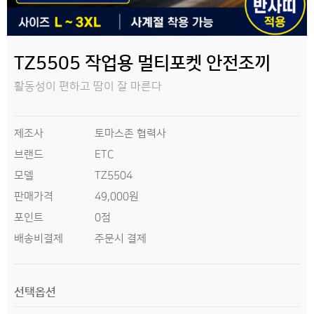
TZ5505 작업용 멀티포켓 안전조끼
활동성이 편하고 땀이 잘 마른다
제조사
토마스존 협력사
브랜드
ETC
모델
TZ5504
판매가격
49,000원
0점
포인트
배송비결제
주문시 결제
선택옵션