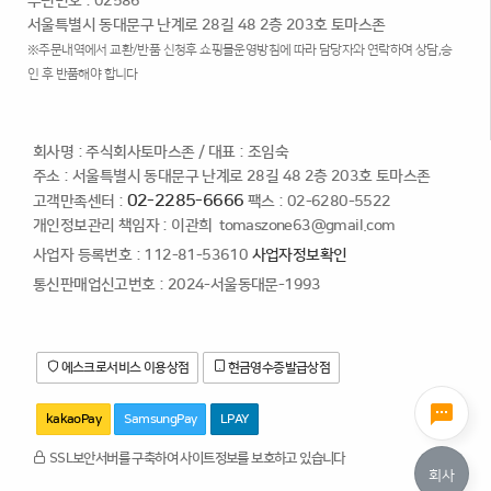
우편번호 : 02586
서울특별시 동대문구 난계로 28길 48 2층 203호 토마스존
※주문내역에서 교환/반품 신청후 쇼핑몰운영방침에 따라 담당자와 연락하여 상담,승
인 후 반품해야 합니다
회사명 : 주식회사토마스존
/
대표 : 조임숙
주소 : 서울특별시 동대문구 난계로 28길 48 2층 203호 토마스존
02-2285-6666
고객만족센터 :
팩스 : 02-6280-5522
개인정보관리 책임자 : 이관희
tomaszone63@gmail.com
사업자 등록번호 : 112-81-53610
사업자정보확인
통신판매업신고번호 : 2024-서울동대문-1993
에스크로서비스 이용상점
현금영수증발급상점
kakaoPay
SamsungPay
LPAY
SSL보안서버를 구축하여 사이트정보를 보호하고 있습니다
회사