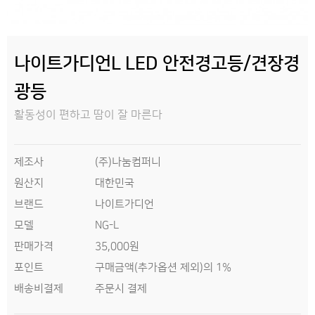
나이트가디언L LED 안전경고등/견장경
광등
활동성이 편하고 땀이 잘 마른다
제조사
(주)나눔컴퍼니
원산지
대한민국
브랜드
나이트가디언
모델
NG-L
판매가격
35,000원
구매금액(추가옵션 제외)의 1%
포인트
배송비결제
주문시 결제