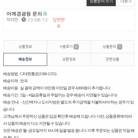
상품문의 쓰기
더보기
어께경광등 문의
박태헌
23-06-12
답변완
료
상품정보
사용후기
0
상품문의
1
배송정보
교환정보
관련상품
배송방법 : CJ대한통운(1588-1255)
배송지역 : 전국
배송비용 : 실 결제 금액이 10만원 미만일 경우 4,000원이 추가됩니다.
배송기간 : 2일 ~ 4일(공휴일과 주말끼는 경우 배송이 지연될수 있습니다)
배송 안내 : - 산간벽지나 도서지방은 별도의 추가금액을 지불하셔야 하는 경우가 있
습니다.
고객님께서 주문하신 상품은 입금 확인후 배송해 드립니다. 다만, 상품종류에 따라
서 상품의 배송이 다소 지연될 수 있습니다.
모든 배송은 월~금요일까지 16시에 일괄 발송 됩니다. 이후 주문되는 상품은 익일 배
송 됩니다.