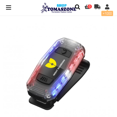
0
+1000
나이트가디언L LED 안전경고등/견장경광등 > 렌턴