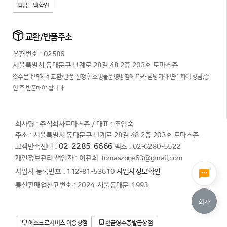
입금금액확인
교환/반품주소
우편번호 : 02586
서울특별시 동대문구 난계로 28길 48 2층 203호 토마스존
※주문내역에서 교환/반품 신청후 쇼핑몰운영방침에 따라 담당자와 연락하여 상담,승
인 후 반품해야 합니다
회사명 : 주식회사토마스존
/
대표 : 조임숙
주소 : 서울특별시 동대문구 난계로 28길 48 2층 203호 토마스존
02-2285-6666
고객만족센터 :
팩스 : 02-6280-5522
개인정보관리 책임자 : 이관희
tomaszone63@gmail.com
사업자 등록번호 : 112-81-53610
사업자정보확인
통신판매업신고번호 : 2024-서울동대문-1993
회사
에스크로서비스 이용상점
현금영수증발급상점