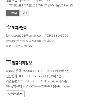
점심시간 : pm 12:00 - pm 1:00
※ 주말/휴일/공휴일/국경일은 업무를 하지않으며 배송업무도 쉽니다
1:1문의
FAQ
제휴/협력
tomaszone63@gmail.com
/
02-2285-6666
※이메일무단수집 및 스팸메일을 거부합니다
※광고전화는 사절합니다.
입금계좌정보
KB국민은행 299601-01-122667 (주)토마스존
신한은행 100-030-928721 (주)토마스존
기업은행 022-112065-04-017 (주)토마스존
NH농협은행 301-0254-4236-61 (주)토마스존
입금금액확인