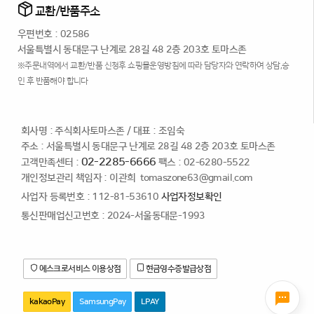
교환/반품주소
우편번호 : 02586
서울특별시 동대문구 난계로 28길 48 2층 203호 토마스존
※주문내역에서 교환/반품 신청후 쇼핑몰운영방침에 따라 담당자와 연락하여 상담,승
인 후 반품해야 합니다
회사명 : 주식회사토마스존
/
대표 : 조임숙
주소 : 서울특별시 동대문구 난계로 28길 48 2층 203호 토마스존
02-2285-6666
고객만족센터 :
팩스 : 02-6280-5522
개인정보관리 책임자 : 이관희
tomaszone63@gmail.com
사업자 등록번호 : 112-81-53610
사업자정보확인
통신판매업신고번호 : 2024-서울동대문-1993
에스크로서비스 이용상점
현금영수증발급상점
kakaoPay
SamsungPay
LPAY