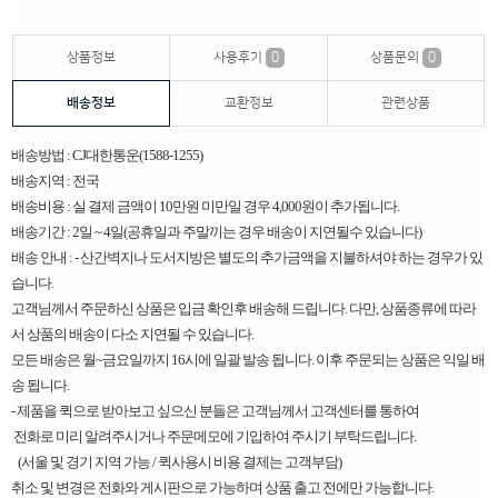
상품정보
사용후기
0
상품문의
0
배송정보
교환정보
관련상품
배송방법 : CJ대한통운(1588-1255)
배송지역 : 전국
배송비용 : 실 결제 금액이 10만원 미만일 경우 4,000원이 추가됩니다.
배송기간 : 2일 ~ 4일(공휴일과 주말끼는 경우 배송이 지연될수 있습니다)
배송 안내 : - 산간벽지나 도서지방은 별도의 추가금액을 지불하셔야 하는 경우가 있
습니다.
고객님께서 주문하신 상품은 입금 확인후 배송해 드립니다. 다만, 상품종류에 따라
서 상품의 배송이 다소 지연될 수 있습니다.
모든 배송은 월~금요일까지 16시에 일괄 발송 됩니다. 이후 주문되는 상품은 익일 배
송 됩니다.
​-
제품을 퀵으로 받아보고 싶으신 분들은 고객님께서 고객센터를 통하여
전화로 미리 알려주시거나 주문메모에 기입하여 주시기 부탁드립니다.
(서울 및 경기 지역 가능 / 퀵사용시 비용 결제는 고객부담)
취소 및 변경은 전화와 게시판으로 가능하며 상품 출고 전에만 가능합니다.