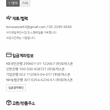
1:1문의
FAQ
제휴/협력
tomaszone63@gmail.com
/
02-2285-6666
※이메일무단수집 및 스팸메일을 거부합니다
※광고전화는 사절합니다.
입금계좌정보
KB국민은행 299601-01-122667 (주)토마스존
신한은행 100-030-928721 (주)토마스존
기업은행 022-112065-04-017 (주)토마스존
NH농협은행 301-0254-4236-61 (주)토마스존
입금금액확인
교환/반품주소