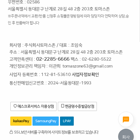
우편번호 : 02586
서울특별시 동대문구 난계로 28길 48 2층 203호 토마스존
※주문내역에서 교환/반품 신청후 쇼핑몰운영방침에 따라 담당자와 연락하여 상담,승
인 후 반품해야 합니다
회사명 : 주식회사토마스존
/
대표 : 조임숙
주소 : 서울특별시 동대문구 난계로 28길 48 2층 203호 토마스존
02-2285-6666
고객만족센터 :
팩스 : 02-6280-5522
개인정보관리 책임자 : 이관희
tomaszone63@gmail.com
사업자 등록번호 : 112-81-53610
사업자정보확인
통신판매업신고번호 : 2024-서울동대문-1993
에스크로서비스 이용상점
현금영수증발급상점
kakaoPay
SamsungPay
LPAY
SSL보안서버를 구축하여 사이트정보를 보호하고 있습니다
회사