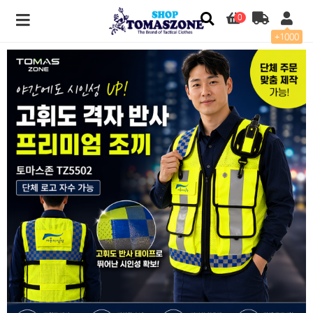
0
+1000
[토마스존] TZ5502 고휘도 격자 반사 프리미엄 조끼 (단체 로고 자수 가능) > 전용관