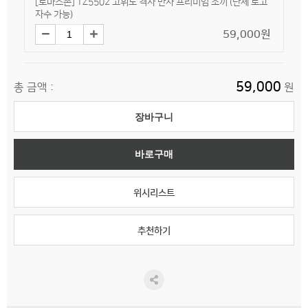
[토마스존] TZ5502 고휘도 격자 반사 프리미엄 조끼 (단체 로고
자수 가능)
59,000원
59,000
총 금액 :
원
장바구니
바로구매
위시리스트
추천하기