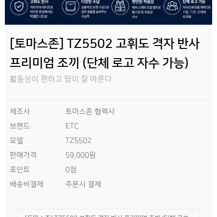
[토마스존] TZ5502 고휘도 격자 반사
프리미엄 조끼 (단체 로고 자수 가능)
활동성이 편하고 땀이 잘 마른다
제조사
토마스존 협력사
브랜드
ETC
모델
TZ5502
판매가격
59,000원
0점
포인트
배송비결제
주문시 결제