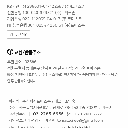
KB국민은행 299601-01-122667 (주)토마스존
신한은행 100-030-928721 (주)토마스존
기업은행 022-112065-04-017 (주)토마스존
NH농협은행 301-0254-4236-61 (주)토마스존
입금금액확인
교환/반품주소
우편번호 : 02586
서울특별시 동대문구 난계로 28길 48 2층 203호 토마스존
※주문내역에서 교환/반품 신청후 쇼핑몰운영방침에 따라 담당자와 연락하여 상담,승
인 후 반품해야 합니다
회사명 : 주식회사토마스존
/
대표 : 조임숙
주소 : 서울특별시 동대문구 난계로 28길 48 2층 203호 토마스존
02-2285-6666
고객만족센터 :
팩스 : 02-6280-5522
개인정보관리 책임자 : 이관희
tomaszone63@gmail.com