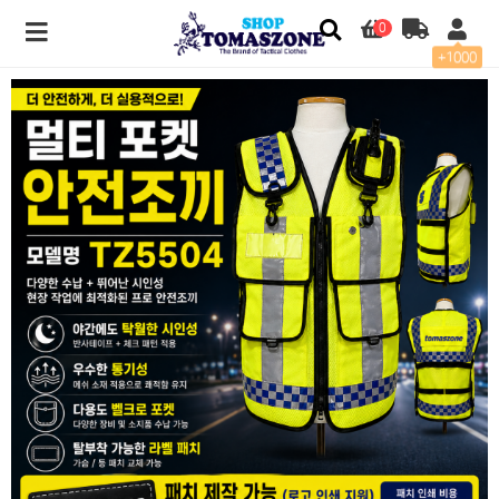
0
+1000
[토마스존] TZ5504 커스터마이징 멀티포켓 안전조끼 > 전용관