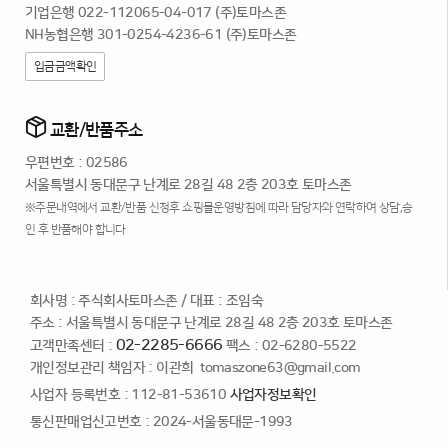
기업은행 022-112065-04-017 (주)토마스존
NH농협은행 301-0254-4236-61 (주)토마스존
입금금액확인
교환/반품주소
우편번호 : 02586
서울특별시 동대문구 난계로 28길 48 2층 203호 토마스존
※주문내역에서 교환/반품 신청후 쇼핑몰운영방침에 따라 담당자와 연락하여 상담,승
인 후 반품해야 합니다
회사명 : 주식회사토마스존
/
대표 : 조임숙
주소 : 서울특별시 동대문구 난계로 28길 48 2층 203호 토마스존
02-2285-6666
고객만족센터 :
팩스 : 02-6280-5522
개인정보관리 책임자 : 이관희
tomaszone63@gmail.com
사업자 등록번호 : 112-81-53610
사업자정보확인
통신판매업신고번호 : 2024-서울동대문-1993