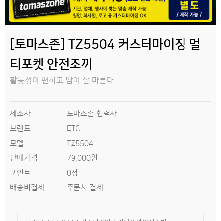
[토마스존] TZ5504 커스터마이징 멀
티포켓 안전조끼
활동성이 편하고 땀이 잘 마른다
제조사
토마스존 협력사
브랜드
ETC
모델
TZ5504
판매가격
79,000원
0점
포인트
배송비결제
주문시 결제